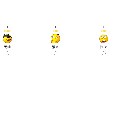
1
1
1
无聊
灌水
惊讶