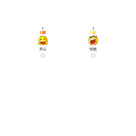
1
1
开心
愤怒