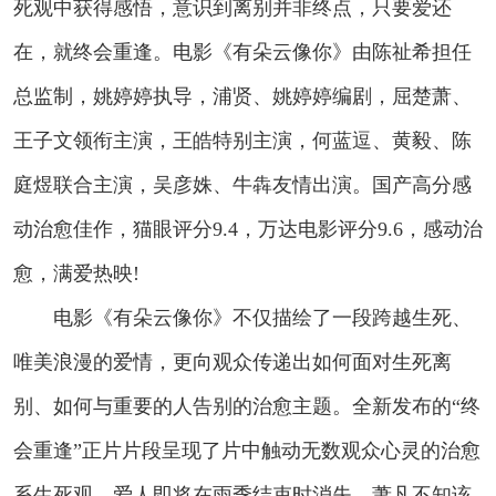
死观中获得感悟，意识到离别并非终点，只要爱还
在，就终会重逢。电影《有朵云像你》由陈祉希担任
总监制，姚婷婷执导，浦贤、姚婷婷编剧，屈楚萧、
王子文领衔主演，王皓特别主演，何蓝逗、黄毅、陈
庭煜联合主演，吴彦姝、牛犇友情出演。国产高分感
动治愈佳作，猫眼评分9.4，万达电影评分9.6，感动治
愈，满爱热映!
电影《有朵云像你》不仅描绘了一段跨越生死、
唯美浪漫的爱情，更向观众传递出如何面对生死离
别、如何与重要的人告别的治愈主题。全新发布的“终
会重逢”正片片段呈现了片中触动无数观众心灵的治愈
系生死观。爱人即将在雨季结束时消失，萧凡不知该