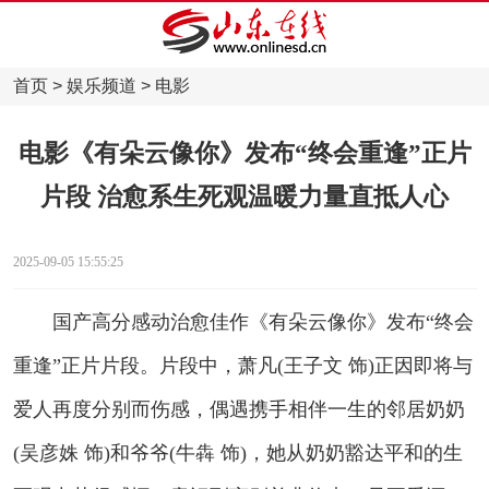
首页
>
娱乐频道
>
电影
电影《有朵云像你》发布“终会重逢”正片
片段 治愈系生死观温暖力量直抵人心
2025-09-05 15:55:25
国产高分感动治愈佳作《有朵云像你》发布“终会
重逢”正片片段。片段中，萧凡(王子文 饰)正因即将与
爱人再度分别而伤感，偶遇携手相伴一生的邻居奶奶
(吴彦姝 饰)和爷爷(牛犇 饰)，她从奶奶豁达平和的生