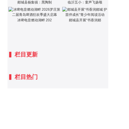
郯城县杨集镇：黑陶制
临沂五小：童声飞扬颂
冰啤电音燃动湖畔 202
郯城县开展“书香润郯
▍
栏目更新
▍
栏目热门