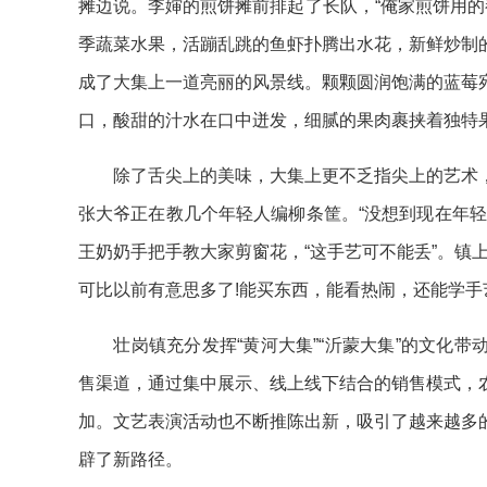
摊边说。李婶的煎饼摊前排起了长队，“俺家煎饼用的
季蔬菜水果，活蹦乱跳的鱼虾扑腾出水花，新鲜炒制
成了大集上一道亮丽的风景线。颗颗圆润饱满的蓝莓
口，酸甜的汁水在口中迸发，细腻的果肉裹挟着独特
除了舌尖上的美味，大集上更不乏指尖上的艺术，
张大爷正在教几个年轻人编柳条筐。“没想到现在年
王奶奶手把手教大家剪窗花，“这手艺可不能丢”。镇
可比以前有意思多了!能买东西，能看热闹，还能学手
壮岗镇充分发挥“黄河大集”“沂蒙大集”的文化带
售渠道，通过集中展示、线上线下结合的销售模式，
加。文艺表演活动也不断推陈出新，吸引了越来越多
辟了新路径。