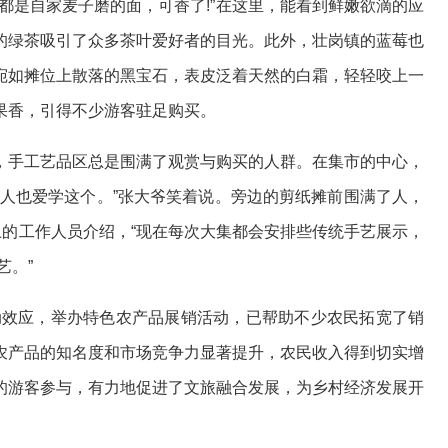
都是自家麦子磨的面，可香了!”在这里，能看到鲜嫩欲滴的应
的绿茶吸引了众多茶叶爱好者的目光。此外，壮岗镇的蓝莓也
宛如摊位上散落的黑宝石，表皮泛着天然的白霜，轻轻咬上一
果香，引得不少游客驻足购买。
手工艺品区总是围满了观赏与购买的人群。在集市的中心，
轻人也爱学这个。”张大爷笑着说。旁边的剪纸摊前围满了人，
上的工作人员介绍，“现在每次大集都会安排些传统手艺展示，
艺。”
动效应，举办特色农产品展销活动，已帮助不少农民拓宽了销
农产品的知名度和市场竞争力显著提升，农民收入得到切实增
的游客参与，有力地促进了文旅融合发展，为乡村经济发展开