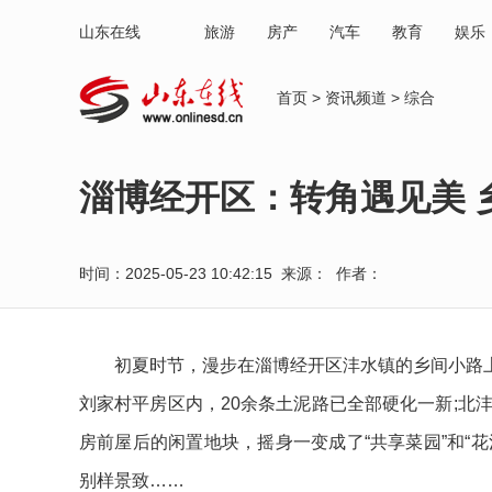
山东在线
旅游
房产
汽车
教育
娱乐
首页
>
资讯频道
>
综合
淄博经开区：转角遇见美 
时间：2025-05-23 10:42:15 来源： 作者：
初夏时节，漫步在淄博经开区沣水镇的乡间小路上
刘家村平房区内，20余条土泥路已全部硬化一新;北
房前屋后的闲置地块，摇身一变成了“共享菜园”和“
别样景致……