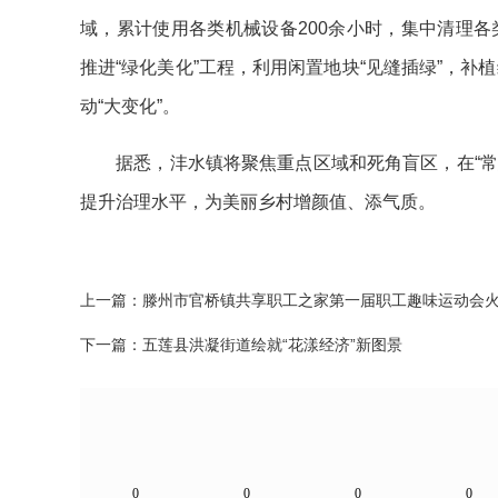
域，累计使用各类机械设备200余小时，集中清理各
推进“绿化美化”工程，利用闲置地块“见缝插绿”，补植
动“大变化”。
据悉，沣水镇将聚焦重点区域和死角盲区，在“常态
提升治理水平，为美丽乡村增颜值、添气质。
上一篇：
滕州市官桥镇共享职工之家第一届职工趣味运动会
下一篇：
五莲县洪凝街道绘就“花漾经济”新图景