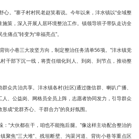
心。”寨子村村民老赵笑着说。今年以来，沣水镇以“全域整
精准施策，深入开展人居环境整治工作。镇领导班子带队走访全
民生痛点”转变为“幸福亮点”。
街小巷三大攻坚方向，制定整治任务清单56项。”沣水镇党
包村干部下沉一线，将责任细化到人、到岗、到节点，推动整
群众共治共享。沣水镇各村(社区)通过微信群、喇叭广播、
工人、公益岗、网格员全员上阵，志愿者协同发力，引导群众
形成“党群齐心、干群合力”的良好氛围。
“大伙都在干，咱也不能拖后腿。”像这样主动配合整治的
镇聚焦“三大堆”、残垣断壁、沟渠河道、背街小巷等重点区