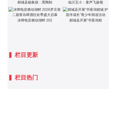
郯城县杨集镇：黑陶制
临沂五小：童声飞扬颂
冰啤电音燃动湖畔 202
郯城县开展“书香润郯
▍
栏目更新
▍
栏目热门