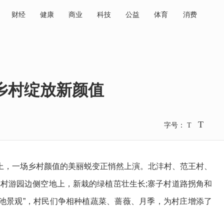
财经
健康
商业
科技
公益
体育
消费
乡村绽放新颜值
T
字号：
T
，一场乡村颜值的美丽蜕变正悄然上演。北沣村、范王村、
沣村游园边侧空地上，新栽的绿植茁壮生长;寨子村道路拐角和
花池景观”，村民们争相种植蔬菜、蔷薇、月季，为村庄增添了