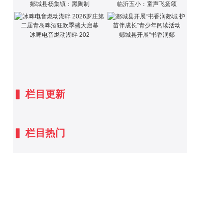
郯城县杨集镇：黑陶制
临沂五小：童声飞扬颂
冰啤电音燃动湖畔 202
郯城县开展“书香润郯
▍
栏目更新
▍
栏目热门