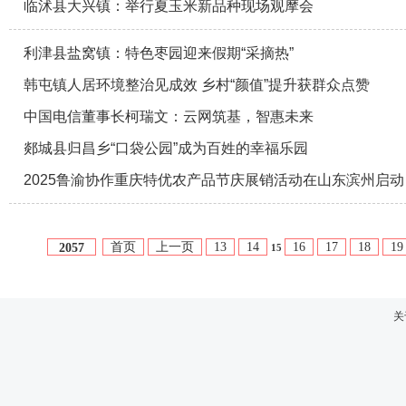
临沭县大兴镇：举行夏玉米新品种现场观摩会
利津县盐窝镇：特色枣园迎来假期“采摘热”
韩屯镇人居环境整治见成效 乡村“颜值”提升获群众点赞
中国电信董事长柯瑞文：云网筑基，智惠未来
郯城县归昌乡“口袋公园”成为百姓的幸福乐园
2025鲁渝协作重庆特优农产品节庆展销活动在山东滨州启动
首页
上一页
13
14
16
17
18
19
2057
15
关