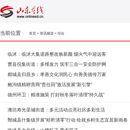
当前位置
首页
>
资讯频道
>
综合
临沭：临沭大集道路整改焕新颜 烟火气中迎远客
曹县倪集街道：多维发力 筑牢三合一安全防护网
郯城县归昌乡：孝善文化润民心 向善美德传万家
鲍沟镇精耕营商“责任田”激活发展“新引擎”
德州环卫：精准施策 打好秋冬落叶清理“持久战”
潍坊寿光圣城街道：多元活动点亮社区多彩生活
鄄城县什集镇开展“秸秆清零”行动 绘就乡村生态宜居新画卷