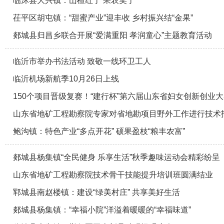
临沭县大兴镇：山楂红了 果农笑了
茌平区胡屯镇：“甜蜜产业”迎丰收 乡村振兴结“金果”
郯城县归昌乡联合开展“爱满重阳 孝润童心”主题教育活动
临沂市举办书法活动 致敬一线环卫工人
临沂机场新航季10月26日上线
150个项目晋级复赛！“建行杯”第六届山东省妇女创新创业
山东省地矿工程勘察院专家对省地勘项目野外工作进行技术
鲍沟镇：特色产业“多点开花” 硕果盈枝“粮丰农富”
郯城县杨集镇“全民健身 乐享生活”秋季趣味运动会精彩纷呈
山东省地矿工程勘察院技术骨干技能提升培训班圆满结业
郓城县南赵楼镇：建设“绿美村庄” 共享美好生活
郯城县杨集镇：“幸福小院”洋溢着暖暖的“幸福味道”