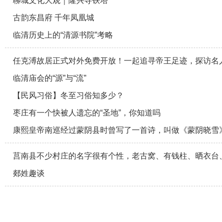
聊城文化大观｜隆兴寺铁塔
古韵东昌府 千年凤凰城
临清历史上的“清源书院”考略
任克溥故居正式对外免费开放！一起追寻帝王足迹，探访名
临清庙会的“源”与“流”
【民风习俗】冬至习俗知多少？
枣庄有一个快被人遗忘的“圣地”，你知道吗
康熙皇帝南巡经过蒙阴县时曾写了一首诗，叫做《蒙阴晓雪
莒南县不少村庄的名字很有个性，老古窝、有钱柱、晒衣台
郯姓趣谈