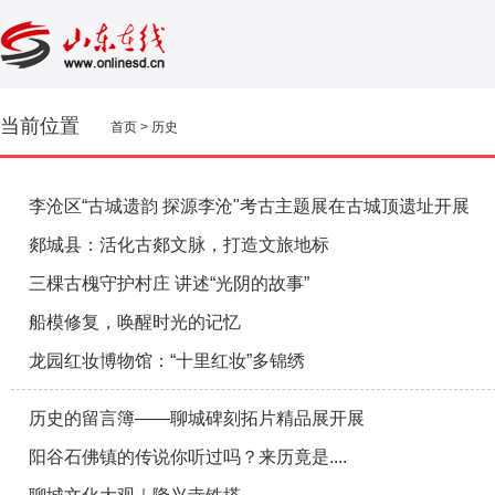
当前位置
首页
>
历史
李沧区“古城遗韵 探源李沧"考古主题展在古城顶遗址开展
郯城县：活化古郯文脉，打造文旅地标
三棵古槐守护村庄 讲述“光阴的故事”
船模修复，唤醒时光的记忆
龙园红妆博物馆：“十里红妆”多锦绣
历史的留言簿——聊城碑刻拓片精品展开展
阳谷石佛镇的传说你听过吗？来历竟是....