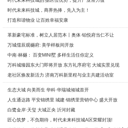
时代未来科技城|占据区位优势，提升产业潜力值
时代未来科技城，商界热捧，先入为主！
打造和谐物业 让百姓幸福安康
革新豪宅标准，树立人居范本丨奥体·铂悦府当仁不让
万城儒辰观樾府: 美学样板间开放
中南·林樾： 百变MINI墅 多样生活任你定义
万科城臻园东大门即将开放 东方礼序府宅 大城实景兑现
老社区焕发新活力 济南万科新里程与业主共建活动室
生态大城 向美而生 华科·华瑞城倾城首开
人生通达路 平安锦绣里 城建·锦绣里营销中心 盛大开放
白鹭金岸·天玺 大城正央 沂河封藏
匠心筑梦，不负期待，时代未来科技城A区荣耀封顶!