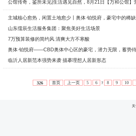
公馆传奇，鉴所未见|生活遇见自然，8月21日【万和公馆
主城核心愈热，闲置土地愈少丨奥体·铂悦府，豪宅中的稀缺
山东儒辰生活服务集团：聚焦美好生活场景
7万预算装修的简约风 清爽大方不寒酸
奥体·铂悦府——CBD奥体中心区的豪宅，潜力无限，蓄势
临沂人居新范本强势来袭 描摹理想人居新形态
首页
上一页
5
6
8
9
10
326
7
关