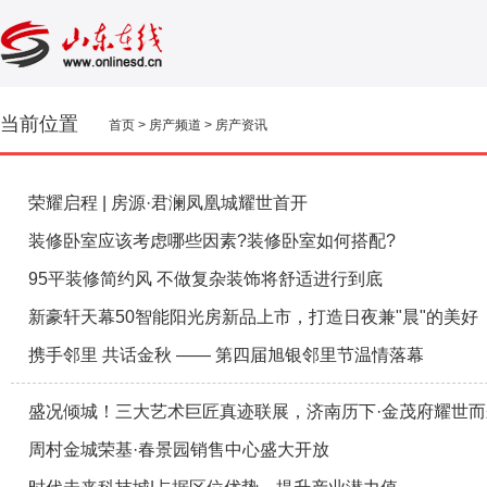
当前位置
首页
>
房产频道
>
房产资讯
荣耀启程 | 房源·君澜凤凰城耀世首开
装修卧室应该考虑哪些因素?装修卧室如何搭配?
95平装修简约风 不做复杂装饰将舒适进行到底
新豪轩天幕50智能阳光房新品上市，打造日夜兼"晨"的美好
携手邻里 共话金秋 —— 第四届旭银邻里节温情落幕
盛况倾城！三大艺术巨匠真迹联展，济南历下·金茂府耀世而
周村金城荣基·春景园销售中心盛大开放